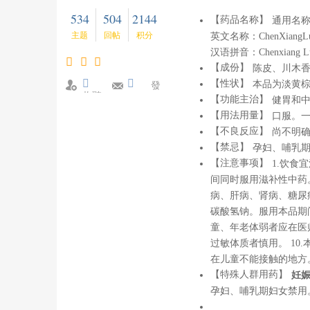
534
504
2144
【药品名称】
通用名
主题
回帖
积分
英文名称：ChenXiangLuB
汉语拼音：Chenxiang Lub
【成份】
陈皮、川木
【性状】
本品为淡黄
發
收聽
【功能主治】
消息
健胃和
TA
【用法用量】
口服。一
【不良反应】
尚不明
【禁忌】
孕妇、哺乳
【注意事项】
1.饮食
间同时服用滋补性中药。
病、肝病、肾病、糖尿
碳酸氢钠。服用本品期
童、年老体弱者应在医师
过敏体质者慎用。 10
在儿童不能接触的地方
【特殊人群用药】
妊
孕妇、哺乳期妇女禁用