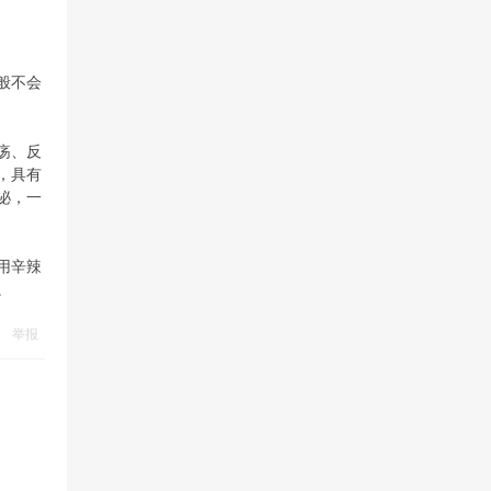
般不会
疡、反
，具有
泌，一
用辛辣
。
举报