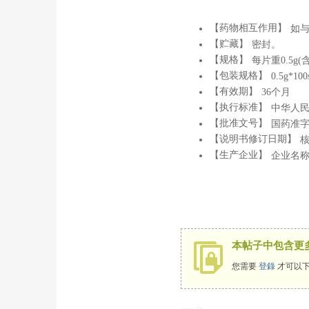
【药物相互作用】
如
【贮藏】
密封。
【规格】
每片重0.5g(
【包装规格】
0.5g*10
【有效期】
36个月
【执行标准】
中华人民
【批准文号】
国药准字Z
【说明书修订日期】
核
【生产企业】
企业名
本帖子中包含更
您需要
登錄
才可以下