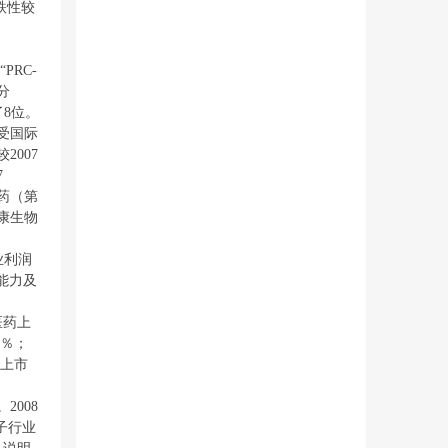
跌性较
PRC-
分
了8位。
受国际
2007
7
药（第
康生物
业利润
能力及
医药上
8％；
业上市
008
子行业