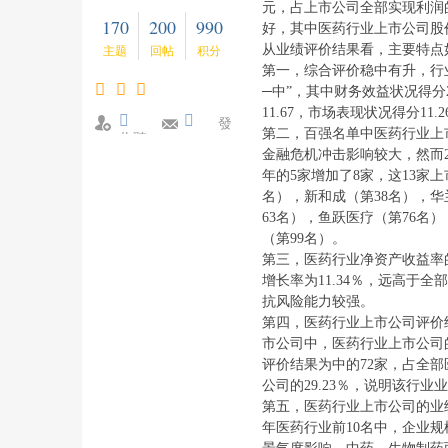
元，占上市公司全部实现利润的
170
200
990
好，其中医药行业上市公司股价波
从业绩评价结果看，主要特点
主题
回帖
积分
第一，综合评价稳中有升，行业排
─中”，其中财务效益状况得分2
11.67，市场表现状况得分1
發
第二，百强名单中医药行业上市
收聽
消息
金融危机冲击影响较大，然而20
TA
年的5家增加了8家，这13家
名），新和成（第38名），华
63名），鱼跃医疗（第76名
（第99名）。
第三，医药行业净资产收益率的
增长率为11.34％，远高于
抗风险能力较强。
第四，医药行业上市公司评价
市公司中，医药行业上市公司
评价结果为中的72家，占全部
公司的29.23％，说明该行
第五，医药行业上市公司的业
年医药行业前10名中，企业规