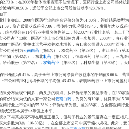
2.73％；在2008年整体市场表现不佳情况下，医药行业上市公司整体抗
动率30.56％，远低于全部上市公司股价波动率423.76％。
如下：
名突出。2008年医药行业的综合评价分值为61.80分，评价结果类型为“
1.59，资产质量状况得分7.86，偿债能力状况得分9.43，发展能力状况得
1.26，综合得分在11个行业中排名位列第二，较2007年行业排名第十名上升
公司占了13家，医药行业上市公司影响力进一步加强。2008年，各行业
08年医药行业整体运营平稳并稳步增长，有13家公司进入2008年百强，较
上市公司分别为
云南白药
（第8名），双鹭药业（第29名），浙江医药（第3
兰生物（第42名），东北
制药
（第47名），恒瑞医药（第52名），三九医
），哈药股份（第77名），
双鹤药业
（第88名），科华生物（第90名），天
平均值为9.41％，高于全部上市公司净资产收益率的平均值8.66％，营
全部上市公司营业利润增长率的平均值-43.43％，表明医药行业上市公司盈利
结果分布呈现中间多，两头少的特点。从评价结果的类型来看，在130家
的评价结果为优的只有一家公司
云南白药
，为良的有19家，优良率为15.3
医药行业上市公司的55.38％；评价结果为低、差的38家，占全部医药行
业业绩状况基本属于中等偏上水平。
绩水平与其规模不存在明显正相关，但与子行业的景气度存在一定正相关。2
模大多数为3类（10-50亿），在全部上市公司中属于偏小规模。此外，受