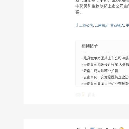
景气度影响，中药、生物制药
中药类和生物制药上市公司由
强。
上市公司
,
云南白药
,
营业收入
,
相關帖子
•
最具竞争力医药上市公司20
入选
•
云南白药混改接近收尾 大健
•
云南白药大理药业招聘
•
云南白药，究竟是医药企业还
•
云南白药集团大理药业有限责
回復