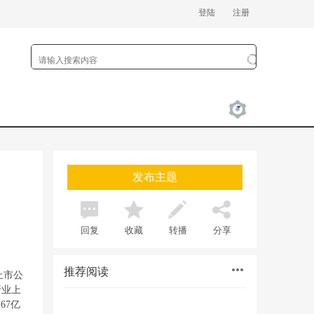
登陆
注册
发布主题
回复
收藏
转播
分享
推荐阅读
上市公
行业上
67亿