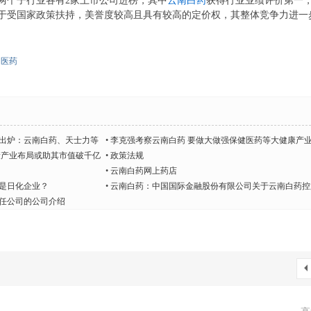
两个子行业各有2家上市公司进榜，其中
云南白药
获得行业业绩评价第一
于受国家政策扶持，美誉度较高且具有较高的定价权，其整体竞争力进一
中医药
强出炉：云南白药、天士力等
•
李克强考察云南白药 要做大做强保健医药等大健康产
康产业布局或助其市值破千亿
•
政策法规
•
云南白药网上药店
是日化企业？
•
云南白药：中国国际金融股份有限公司关于云南白药控
有限公司要约收购公司之财务...
任公司的公司介绍