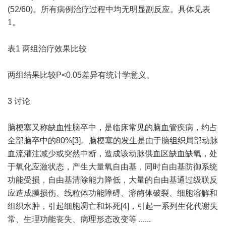
(52/60)。所有病例治疗过程中均无明显副反应。具体见表
1。
表1 两组治疗效果比较
两组结果比较P<0.05差异有统计学意义。
3 讨论
脑梗塞又称缺血性脑卒中，是临床常见的脑血管疾病，约占
全部脑卒中的80%[3]。脑梗塞的发生是由于脑组织局部动脉
血流灌注减少或突然中断，造成该动脉供血区缺血缺氧，处
于氧化应激状态，产生大量氧自由基，同时自由基防御系统
功能受损，自由基清除能力降低，大量的自由基通过级联反
应造成膜损伤、线粒体功能障碍、溶酶体破裂、细胞溶解和
组织水肿，引起细胞凋亡和坏死[4]，引起一系列生化代谢失
常、生理功能丧失、病理形态改变等 ......