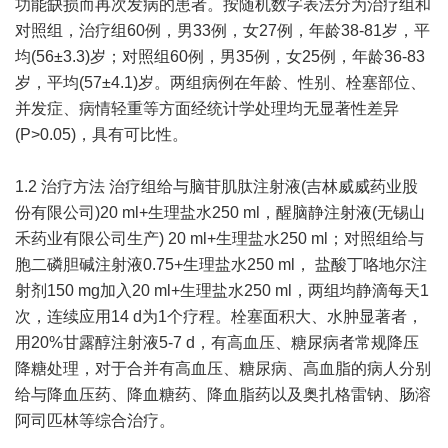
功能缺损而再次发病的患者。按随机数字表法分为治疗组和
对照组，治疗组60例，男33例，女27例，年龄38-81岁，平
均(56±3.3)岁；对照组60例，男35例，女25例，年龄36-83
岁，平均(57±4.1)岁。两组病例在年龄、性别、栓塞部位、
并发症、病情轻重等方面经统计学处理均无显著性差异
(P>0.05)，具有可比性。
1.2 治疗方法 治疗组给与脑苷肌肽注射液(吉林威威药业股
份有限公司)20 ml+生理盐水250 ml，醒脑静注射液(无锡山
禾药业有限公司生产) 20 ml+生理盐水250 ml；对照组给与
胞二磷胆碱注射液0.75+生理盐水250 ml， 盐酸丁咯地尔注
射剂150 mg加入20 ml+生理盐水250 ml，两组均静滴每天1
次，连续应用14 d为1个疗程。栓塞面积大、水肿显著者，
用20%甘露醇注射液5-7 d，有高血压、糖尿病者常规降压
降糖处理，对于合并有高血压、糖尿病、高血脂的病人分别
给与降血压药、降血糖药、降血脂药以及奥扎格雷钠、肠溶
阿司匹林等综合治疗。